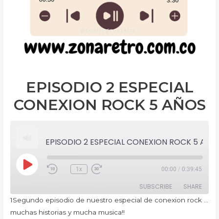
EPISODIO 2 ESPECIAL
CONEXION ROCK 5 AÑOS
EPISODIO 2 ESPECIAL CONEXION ROCK 5 AÑOS
Play
1x
00:00
/
0:39:45
Rewind
Fast
Episode
10
Forward
Seconds
30
SUBSCRIBE
SHARE
seconds
1Segundo episodio de nuestro especial de conexion rock …
muchas historias y mucha musica!!
SHARE