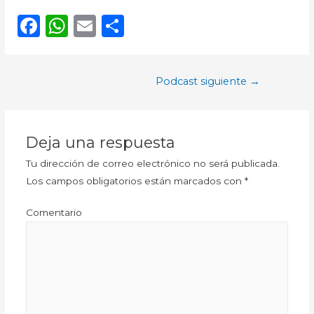
RSS FEED
F
W
E
C
LINK
a
h
m
o
EMBED
c
a
ai
m
Navegación
Podcast siguiente
→
e
ts
l
p
de
b
A
ar
entradas
o
p
ti
Deja una respuesta
o
p
r
Tu dirección de correo electrónico no será publicada.
k
Los campos obligatorios están marcados con
*
Comentario