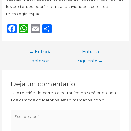
los asistentes podrán realizar actividades acerca de la
tecnología espacial.
F
W
E
C
a
h
m
o
c
a
ai
m
Navegación
←
Entrada
Entrada
e
ts
l
p
de
anterior
siguiente
→
b
A
ar
entradas
o
p
ti
o
p
r
Deja un comentario
k
Tu dirección de correo electrónico no será publicada.
Los campos obligatorios están marcados con
*
Escribe
aquí...