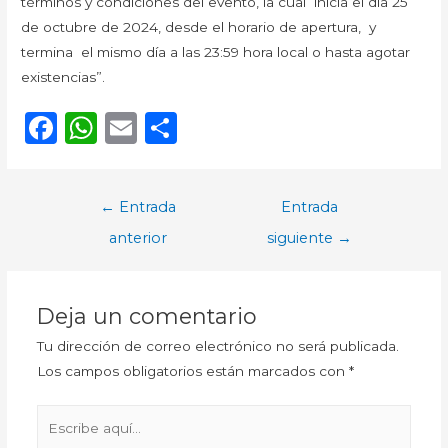
términos y condiciones del evento, la cual inicia el día 25
de octubre de 2024, desde el horario de apertura, y
termina el mismo día a las 23:59 hora local o hasta agotar
existencias”.
F
W
E
C
a
h
m
o
c
a
ai
m
Navegación
←
Entrada
Entrada
e
ts
l
p
de
anterior
siguiente
→
b
A
ar
entradas
o
p
ti
o
p
r
Deja un comentario
k
Tu dirección de correo electrónico no será publicada.
Los campos obligatorios están marcados con
*
Escribe
aquí...