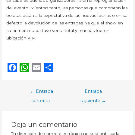
se sabe es que los organizadores harán la reprogramación
del evento. Mientras tanto, las personas que compraron las
boletas están a la expectativa de las nuevas fechas o en su
defecto la devolución de las entradas. Ya que el show en
su primera etapa tuvo venta total y muchas fueron
ubicación VIP.
F
W
E
C
a
h
m
o
c
a
ai
m
Navegación
←
Entrada
Entrada
e
ts
l
p
de
anterior
siguiente
→
b
A
ar
entradas
o
p
ti
o
p
r
Deja un comentario
k
Tu dirección de correo electrónico no será publicada.